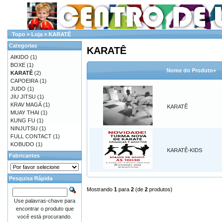
Topo
»
Loja
»
KARATÊ
Categorias
KARATÊ
AIKIDO
(1)
BOXE
(1)
Nome do Produto+
KARATÊ
(2)
CAPOEIRA
(1)
JUDO
(1)
JIU JITSU
(1)
KRAV MAGÁ
(1)
KARATÊ
MUAY THAI
(1)
KUNG FU
(1)
NINJUTSU
(1)
FULL CONTACT
(1)
KOBUDO
(1)
KARATÊ-KIDS
Fabricantes
Pesquisa Rápida
Mostrando
1
para
2
(de
2
produtos)
Use palavras-chave para
encontrar o produto que
você está procurando.