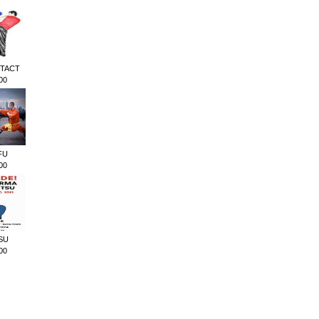
TACT
00
FU
00
TSU
00