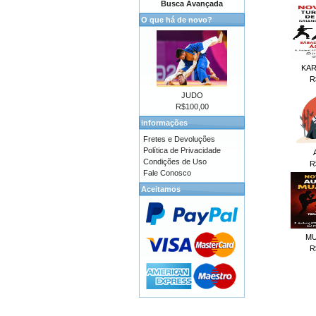
Busca Avançada
O que há de novo?
KAR
R
JUDO
R$100,00
informações
Fretes e Devoluções
Política de Privacidade
Condições de Uso
R
Fale Conosco
Aceitamos
MU
R