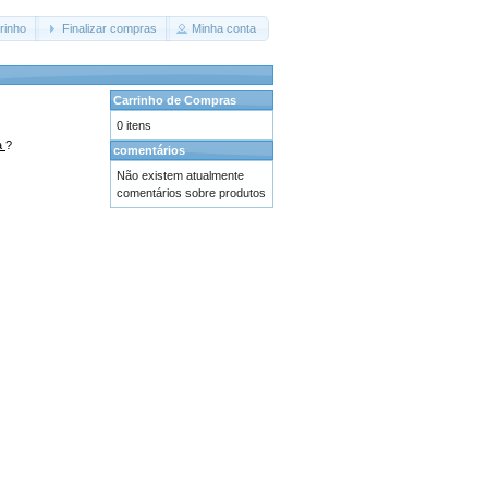
rinho
Finalizar compras
Minha conta
Carrinho de Compras
0 itens
a
?
comentários
Não existem atualmente
comentários sobre produtos