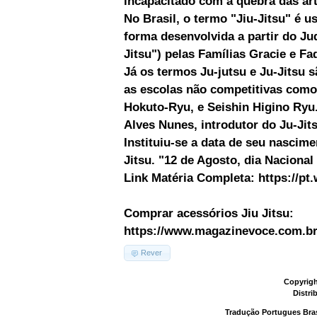
incapacitado com a quebra das art
No Brasil, o termo "Jiu-Jitsu" é us
forma desenvolvida a partir do J
Jitsu") pelas Famílias Gracie e Fa
Já os termos Ju-jutsu e Ju-Jitsu 
as escolas não competitivas com
Hokuto-Ryu, e Seishin Higino Ry
Alves Nunes, introdutor do Ju-Jits
Instituiu-se a data de seu nascim
Jitsu. "12 de Agosto, dia Nacional
Link Matéria Completa: https://pt
Comprar acessórios Jiu Jitsu:
https://www.magazinevoce.com.br/
Rever
Copyrigh
Distri
Tradução Portugues Bras