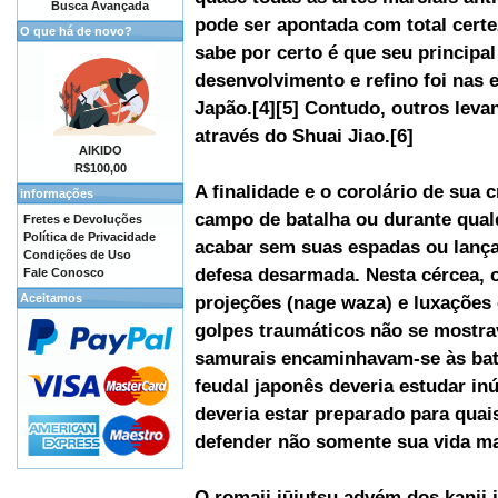
Busca Avançada
pode ser apontada com total certe
O que há de novo?
sabe por certo é que seu principa
desenvolvimento e refino foi nas 
Japão.[4][5] Contudo, outros leva
através do Shuai Jiao.[6]
AIKIDO
R$100,00
A finalidade e o corolário de sua 
informações
campo de batalha ou durante qual
Fretes e Devoluções
Política de Privacidade
acabar sem suas espadas ou lança
Condições de Uso
defesa desarmada. Nesta cércea, 
Fale Conosco
Aceitamos
projeções (nage waza) e luxações 
golpes traumáticos não se mostrav
samurais encaminhavam-se às bat
feudal japonês deveria estudar i
deveria estar preparado para quai
defender não somente sua vida mas
O romaji jūjutsu advém dos kanji 