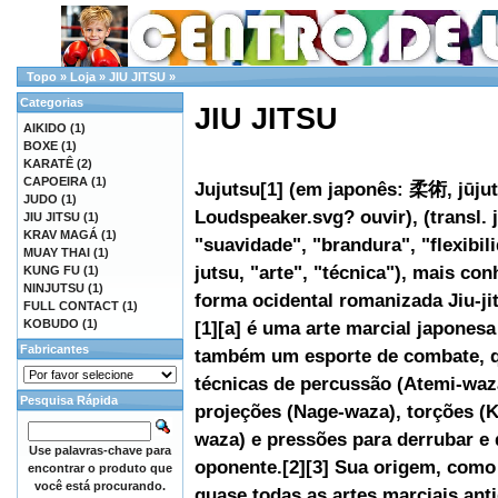
Topo
»
Loja
»
JIU JITSU
»
Categorias
JIU JITSU
AIKIDO
(1)
BOXE
(1)
KARATÊ
(2)
CAPOEIRA
(1)
Jujutsu[1] (em japonês: 柔術, jūju
JUDO
(1)
Loudspeaker.svg? ouvir), (transl. j
JIU JITSU
(1)
KRAV MAGÁ
(1)
"suavidade", "brandura", "flexibil
MUAY THAI
(1)
jutsu, "arte", "técnica"), mais co
KUNG FU
(1)
NINJUTSU
(1)
forma ocidental romanizada Jiu-jits
FULL CONTACT
(1)
KOBUDO
(1)
[1][a] é uma arte marcial japonesa
Fabricantes
também um esporte de combate, qu
técnicas de percussão (Atemi-waz
Pesquisa Rápida
projeções (Nage-waza), torções (
waza) e pressões para derrubar e
Use palavras-chave para
oponente.[2][3] Sua origem, com
encontrar o produto que
você está procurando.
quase todas as artes marciais ant